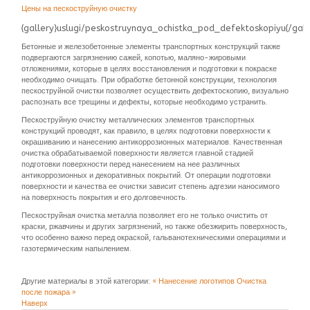
Цены на пескоструйную очистку
{gallery}uslugi/peskostruynaya_ochistka_pod_defektoskopiyu{/gall
Бетонные и железобетонные элементы транспортных конструкций также
подвергаются загрязнению сажей, копотью, маляно-жировыми
отложениями, которые в целях восстановления и подготовки к покраске
необходимо очищать. При обработке бетонной конструкции, технология
пескоструйной очистки позволяет осуществить дефектоскопию, визуально
распознать все трещины и дефекты, которые необходимо устранить.
Пескоструйную очистку металлических элементов транспортных
конструкций проводят, как правило, в целях подготовки поверхности к
окрашиванию и нанесению антикоррозионных материалов. Качественная
очистка обрабатываемой поверхности является главной стадией
подготовки поверхности перед нанесением на нее различных
антикоррозионных и декоративных покрытий. От операции подготовки
поверхности и качества ее очистки зависит степень адгезии наносимого
на поверхность покрытия и его долговечность.
Пескоструйная очистка металла позволяет его не только очистить от
краски, ржавчины и других загрязнений, но также обезжирить поверхность,
что особенно важно перед окраской, гальванотехническими операциями и
газотермическим напылением.
Другие материалы в этой категории:
« Нанесение логотипов
Очистка
после пожара »
Наверх