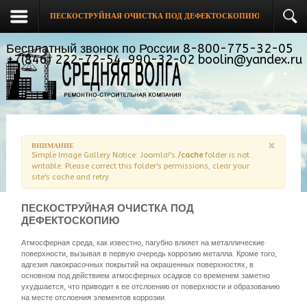
ПЕСКОСТРУЙНАЯ ОЧИСТКА ПОД ДЕФЕКТОСКОПИЮ
Бесплатный звонок по России 8-800-775-32-05
+7(846) 222-72-54, 990-32-02 boolin@yandex.ru
×
ВНИМАНИЕ
Simple Image Gallery Notice: Joomla!'s
/cache
folder is not
writable. Please correct this folder's permissions, clear your
site's cache and retry.
ПЕСКОСТРУЙНАЯ ОЧИСТКА ПОД
ДЕФЕКТОСКОПИЮ
Атмосферная среда, как известно, пагубно влияет на металлические
поверхности, вызывая в первую очередь коррозию металла. Кроме того,
адгезия лакокрасочных покрытий на окрашенных поверхностях, в
основном под действием атмосферных осадков со временем заметно
ухудшается, что приводит к ее отслоению от поверхности и образованию
на месте отслоения элементов коррозии.