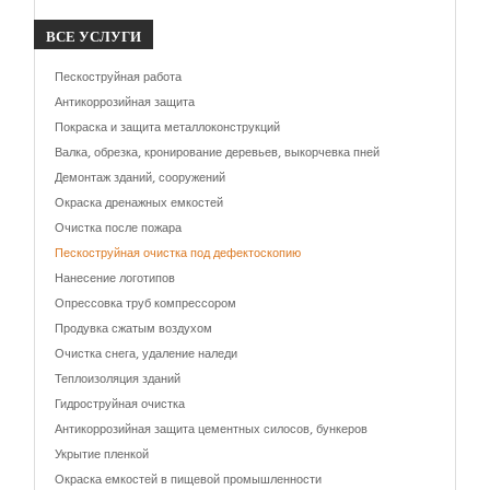
ВСЕ
УСЛУГИ
Пескоструйная работа
Антикоррозийная защита
Покраска и защита металлоконструкций
Валка, обрезка, кронирование деревьев, выкорчевка пней
Демонтаж зданий, сооружений
Окраска дренажных емкостей
Очистка после пожара
Пескоструйная очистка под дефектоскопию
Нанесение логотипов
Опрессовка труб компрессором
Продувка сжатым воздухом
Очистка снега, удаление наледи
Теплоизоляция зданий
Гидроструйная очистка
Антикоррозийная защита цементных силосов, бункеров
Укрытие пленкой
Окраска емкостей в пищевой промышленности