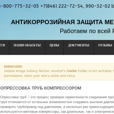
 8-800-775-32-05 +7(846) 222-72-54, 990-32-02 b
АНТИКОРРОЗИЙНАЯ ЗАЩИТА М
Работаем по всей 
УГИ
НАШИ ОБЪЕКТЫ
ЦЕНЫ
ДОКУМЕНТЫ
ОТЗЫВЫ
ВНИМАНИЕ
Simple Image Gallery Notice: Joomla!'s
/cache
folder is not writable. 
permissions, clear your site's cache and retry.
ОПРЕССОВКА ТРУБ КОМПРЕССОРОМ
Опрессовка труб – это процесс проверки герметичности соединения тру
труб отличаются от остальных возможностью создавать высокое давлен
проверить трубопровод под давлением, в несколько раз превосходящее
используются винтовые компрессоры, как дизельные, так и электрическ