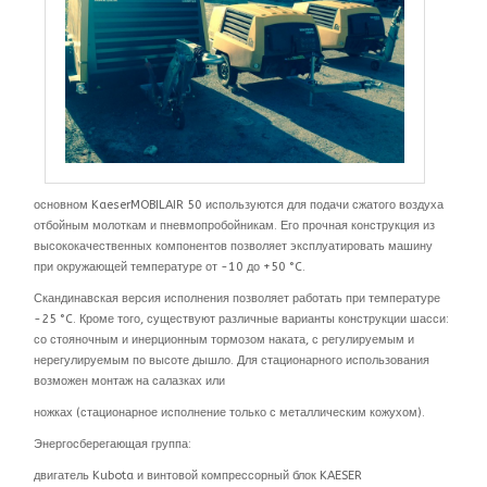
основном KaeserMOBILAIR 50 используются для подачи сжатого воздуха
отбойным молоткам и пневмопробойникам. Его прочная конструкция из
высококачественных компонентов позволяет эксплуатировать машину
при окружающей температуре от -10 до +50 °C.
Скандинавская версия исполнения позволяет работать при температуре
-25 °C. Кроме того, существуют различные варианты конструкции шасси:
со стояночным и инерционным тормозом наката, с регулируемым и
нерегулируемым по высоте дышло. Для стационарного использования
возможен монтаж на салазках или
ножках (стационарное исполнение только с металлическим кожухом).
Энергосберегающая группа:
двигатель Kubota и винтовой компрессорный блок KAESER