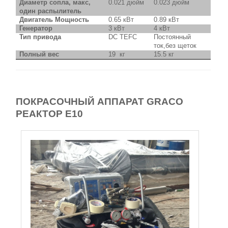
Диаметр сопла, макс,
0.021 дюйм
0.023 дюйм
один распылитель
Двигатель Мощность
0.65 кВт
0.89 кВт
Генератор
3 кВт
4 кВт
Тип привода
DC TEFC
Постоянный
ток,без щеток
Полный вес
19 кг
15.5 кг
ПОКРАСОЧНЫЙ АППАРАТ GRACO
РЕАКТОР Е10